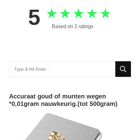
5
★
★
★
★
★
Based on 2 ratings
Looking
for
Something?
Accuraat goud of munten wegen
*0,01gram nauwkeurig.(tot 500gram)