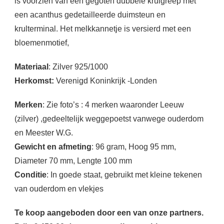
is voorzien van een gegoten dubbele krulgreep met
een acanthus gedetailleerde duimsteun en
krulterminal. Het melkkannetje is versierd met een
bloemenmotief,
Materiaal
: Zilver 925/1000
Herkomst:
Verenigd Koninkrijk -Londen
Merken
: Zie foto’s : 4 merken waaronder Leeuw
(zilver) ,gedeeltelijk weggepoetst vanwege ouderdom
en Meester W.G.
Gewicht en afmeting
: 96 gram, Hoog 95 mm,
Diameter 70 mm, Lengte 100 mm
Conditie
: In goede staat, gebruikt met kleine tekenen
van ouderdom en vlekjes
Te koop aangeboden door een van onze partners.