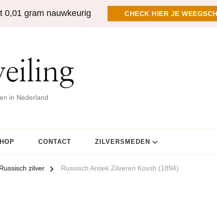
t 0,01 gram nauwkeurig
CHECK HIER JE WEEGSCH
eiling
gen in Nederland
HOP
CONTACT
ZILVERSMEDEN
Russisch zilver
Russisch Antiek Zilveren Kovsh (1894)