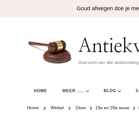
Goud afwegen doe je me
Antiekv
Overzicht van alle antiekveilin
HOME
MEER …..
BLOG
S
Home
Winkel
Zilver
19e en 20e eeuw