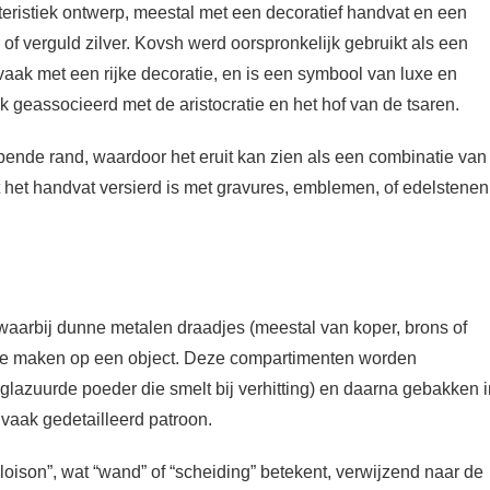
teristiek ontwerp, meestal met een decoratief handvat en een
f verguld zilver. Kovsh werd oorspronkelijk gebruikt als een
vaak met een rijke decoratie, en is een symbool van luxe en
k geassocieerd met de aristocratie en het hof van de tsaren.
pende rand, waardoor het eruit kan zien als een combinatie van
t het handvat versierd is met gravures, emblemen, of edelstenen
waarbij dunne metalen draadjes (meestal van koper, brons of
 te maken op een object. Deze compartimenten worden
glazuurde poeder die smelt bij verhitting) en daarna gebakken i
n vaak gedetailleerd patroon.
oison”, wat “wand” of “scheiding” betekent, verwijzend naar de