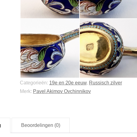
Categorieën:
19e en 20e eeuw
,
Russisch zilver
Merk:
Pavel Akimov Ovchinnikov
g
Beoordelingen (0)