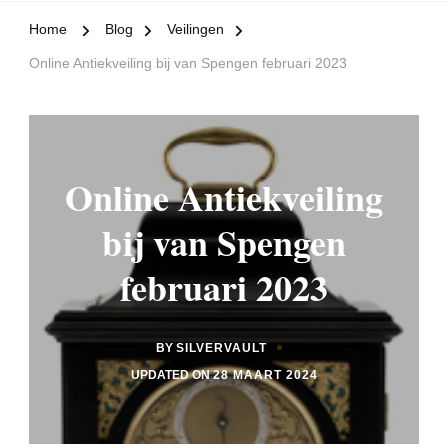
Home
Blog
Veilingen
Online Antiekveiling bij van Spengen februari 2023
Online Antiekveiling
bij van Spengen
februari 2023
BY
SILVERVAULT
UPDATED ON
28 MAART 2024