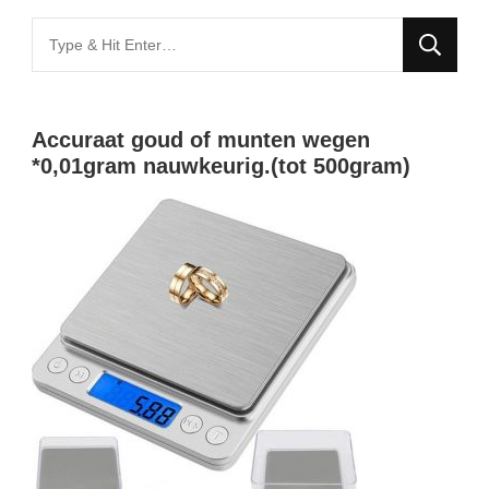
Looking
for
Something?
Accuraat goud of munten wegen
*0,01gram nauwkeurig.(tot 500gram)