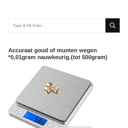
Looking
for
Something?
Accuraat goud of munten wegen
*0,01gram nauwkeurig.(tot 500gram)