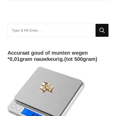
Looking
for
Something?
Accuraat goud of munten wegen
*0,01gram nauwkeurig.(tot 500gram)