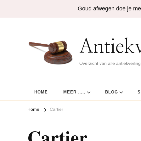
Goud afwegen doe je me
Antiekv
Overzicht van alle antiekveilin
HOME
MEER …..
BLOG
S
Home
Cartier
Cartier