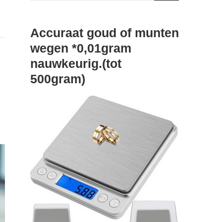
Something?
Accuraat goud of munten
wegen *0,01gram
nauwkeurig.(tot
500gram)