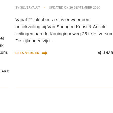
n
BY
SILVERVAULT
UPDATED ON
26 SEPTEMBER 2020
Vanaf 21 oktober a.s. is er weer een
antiekveiling bij Van Spengen Kunst & Antiek
veilingen aan de Koninginneweg 25 te Hilversum
ber
De kijkdagen zijn …
ek
sum.
SHAR
LEES VERDER
HARE