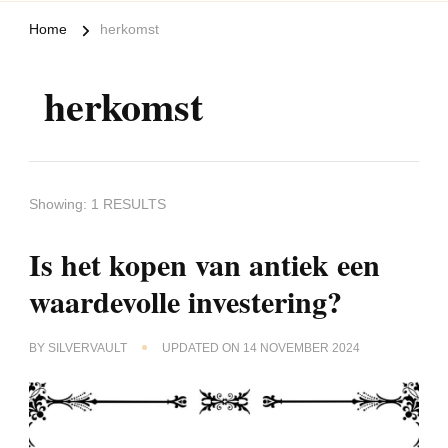
Home
herkomst
herkomst
Showing: 1 RESULTS
Is het kopen van antiek een
waardevolle investering?
BY
SILVERVAULT
UPDATED ON
14 NOVEMBER 2024