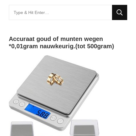
Looking
for
Something?
Accuraat goud of munten wegen
*0,01gram nauwkeurig.(tot 500gram)