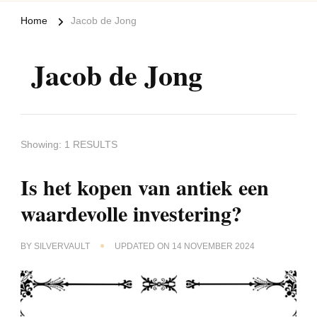
Home
Jacob de Jong
Jacob de Jong
Showing: 1 RESULTS
Is het kopen van antiek een
waardevolle investering?
BY
SILVERVAULT
UPDATED ON
14 NOVEMBER 2024