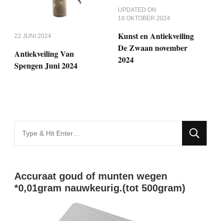
UPDATED ON
18 OKTOBER 2024
Kunst en Antiekveiling
22 JUNI 2024
De Zwaan november
Antiekveiling Van
2024
Spengen Juni 2024
Looking
for
Something?
Accuraat goud of munten wegen
*0,01gram nauwkeurig.(tot 500gram)