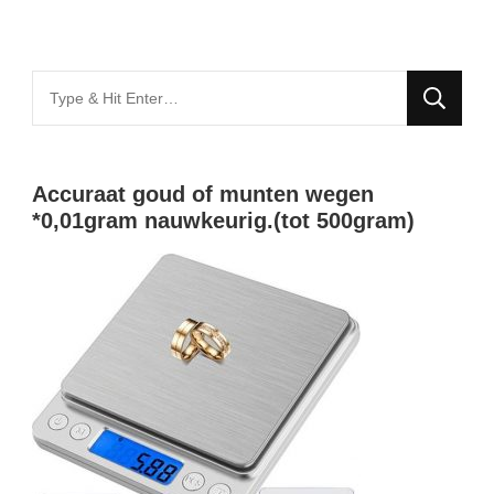
Looking
for
Something?
Accuraat goud of munten wegen
*0,01gram nauwkeurig.(tot 500gram)