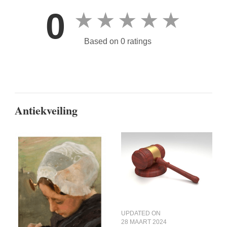
0
★
★
★
★
★
Based on 0 ratings
Antiekveiling
UPDATED ON
28 MAART 2024