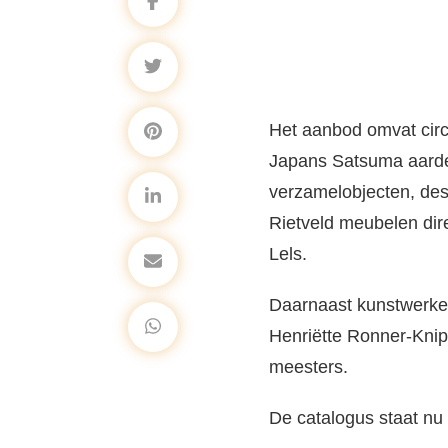
Het aanbod omvat circ
Japans Satsuma aardew
verzamelobjecten, desi
Rietveld meubelen dir
Lels.
Daarnaast kunstwerken
Henriëtte Ronner-Knip
meesters.
De catalogus staat nu 