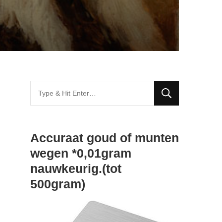
Looking
for
Something?
Accuraat goud of munten
wegen *0,01gram
nauwkeurig.(tot
500gram)