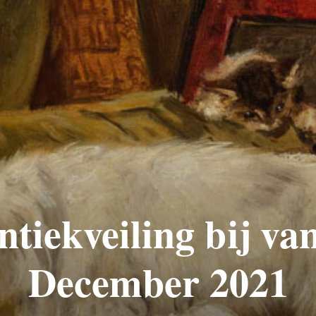
ntiekveiling bij va
December 2021