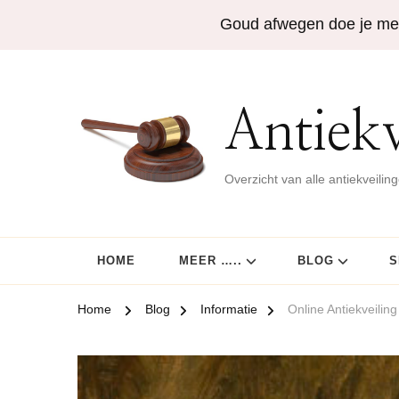
Goud afwegen doe je me
Antiekv
Overzicht van alle antiekveilin
HOME
MEER …..
BLOG
S
Home
Blog
Informatie
Online Antiekveili