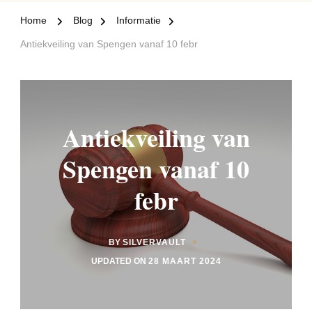
Home
Blog
Informatie
Antiekveiling van Spengen vanaf 10 febr
Antiekveiling van
Spengen vanaf 10
febr
BY
SILVERVAULT
UPDATED ON
28 MAART 2024