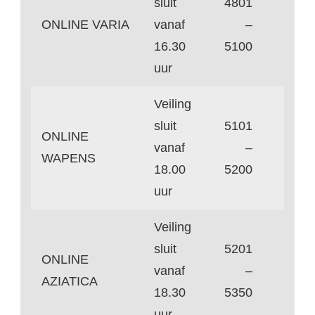
sluit
4801
ONLINE VARIA
vanaf
–
16.30
5100
uur
Veiling
sluit
5101
ONLINE
vanaf
–
WAPENS
18.00
5200
uur
Veiling
sluit
5201
ONLINE
vanaf
–
AZIATICA
18.30
5350
uur