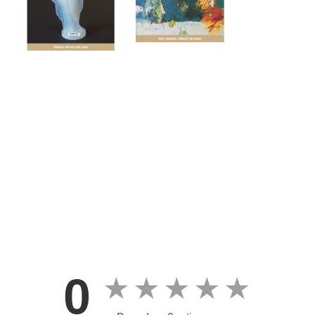
0
★
★
★
★
★