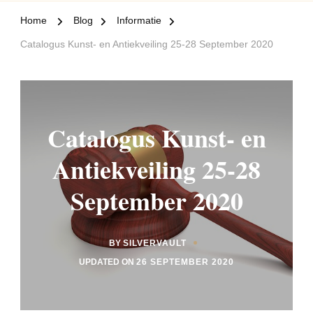
Home
Blog
Informatie
Catalogus Kunst- en Antiekveiling 25-28 September 2020
Catalogus Kunst- en
Antiekveiling 25-28
September 2020
BY
SILVERVAULT
UPDATED ON
26 SEPTEMBER 2020